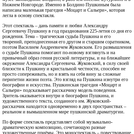
Нижнем Новгороде. Именно в Болдино Пушкиным была
написана маленькая трагедия «Моцарт и Сальери», которая
легла в основу спектакля.
Этот спектакль – дань памяти и любви Александру
Сергеевичу Пушкину в год празднования 225-летия со дня его
рождения. Тема – трагическая судьба Пушкина и его
творений, преподнесенная его другом и старшим соратником,
поэтом Василием Андреевичем Жуковским. Его размышления
о судьбе Пушкина помогают по-новому взглянуть и на
привычный образ гения русской литературы, и на ближайшее
окружение Александра Сергеевича. Жуковский, в силу своей
близости к Пушкину и кристальной честности, способен не
просто сопереживать, но и взять на себя вину за сложные
перипетии жизни поэта. Это взгляд на Пушкина изнутри его
биографии и искусства. Пушкинская трагедия «Моцарт и
Сальери» подсказывает рассказчику модель поведения.
Зритель оказывается внутри и биографии Пушкина, и
художественного текста, созданного им. Жуковский-
рассказчик находится одновременно в двух пространствах –
реальном и вымышленном мире пушкинской драматургии.
По форме спектакль представляет собой музыкально-
драматическую композицию, сочетающую разные
художественные приёмы. Это моноспектакль – повествование