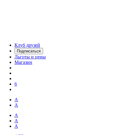
Клуб друзей
Подписаться
Льготы и цены
Магазин
6
А
А
А
А
А