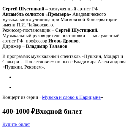
Сергей Шустицкий
– заслуженный артист РФ.
Ансамбль солистов «Премьера»
Академического
музыкального училища при Московской Консерватории
имени П.И. Чайковского.
Режиссер-постановщик –
Сергей Шустицкий
.
Музыкальный руководитель постановки — заслуженный
артист РФ, профессор
Игорь Дронов
.
Дирижер –
Владимир Таланов
.
В программе: музыкальный спектакль «Пушкин, Моцарт и
Сальери… Послесловие» по пьесе Владимира Александрова
«Пушкин. Реквием».
Концерт из серии «
Музыка и слово в Царицыне
»
400-1000 ₽
Входной билет
Купить билет