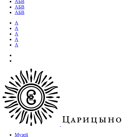
АБВ
АБВ
АБВ
А
А
А
А
А
Музей