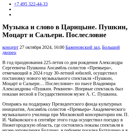
+7 495 322-44-33
Музыка и слово в Царицыне. Пушкин,
Моцарт и Сальери. Послесловие
концерт
27 октября 2024, 16:00
Баженовский зал
,
Большой
дворец
В год празднования 225-летия со дня рождения Александра
Сергеевича Пушкина Ансамбль солистов «Премьера»,
отмечающий в 2024 году 30-летний юбилей, осуществил
постановку нового музыкального спектакля «Пушкин,
Моцарт и Сальери… Послесловие» по пьесе Владимира
Александрова «Пушкин. Реквием». Впервые спектакль был
показан весной в Государственном музее А. С. Пушкина.
Опираясь на поддержку Президентского фонда культурных
инициатив, Ансамбль солистов «Премьера» Академического
музыкального училища при Московской консерватории им. П.
И. Чайковского в сентябре этого года осуществил поездку в
Нижегородскую область, где состоялись показы спектакля в
музее-заповеднике Болдино, в рабочем поселке Бутурлино и в