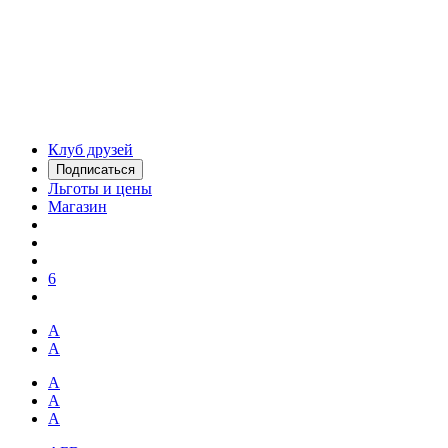
Клуб друзей
Подписаться
Льготы и цены
Магазин
6
А
А
А
А
А