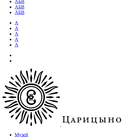
АБВ
АБВ
АБВ
А
А
А
А
А
Музей