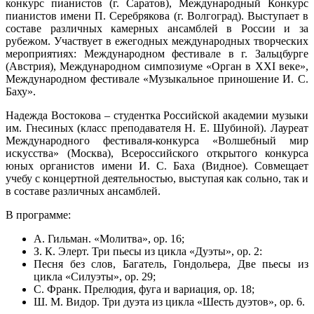
конкурс пианистов (г. Саратов), Международный Конкурс
пианистов имени П. Серебрякова (г. Волгоград). Выступает в
составе различных камерных ансамблей в России и за
рубежом. Участвует в ежегодных международных творческих
мероприятиях: Международном фестивале в г. Зальцбурге
(Австрия), Международном симпозиуме «Орган в XXI веке»,
Международном фестивале «Музыкальное приношение И. С.
Баху».
Надежда Востокова – студентка Российской академии музыки
им. Гнесиных (класс преподавателя Н. Е. Шубиной). Лауреат
Международного фестиваля-конкурса «Волшебный мир
искусства» (Москва), Всероссийского открытого конкурса
юных органистов имени И. С. Баха (Видное). Совмещает
учебу с концертной деятельностью, выступая как сольно, так и
в составе различных ансамблей.
В программе:
А. Гильман. «Молитва», op. 16;
З. К. Элерт. Три пьесы из цикла «Дуэты», op. 2:
Песня без слов, Багатель, Гондольера, Две пьесы из
цикла «Силуэты», op. 29;
С. Франк. Прелюдия, фуга и вариация, op. 18;
Ш. М. Видор. Три дуэта из цикла «Шесть дуэтов», op. 6.