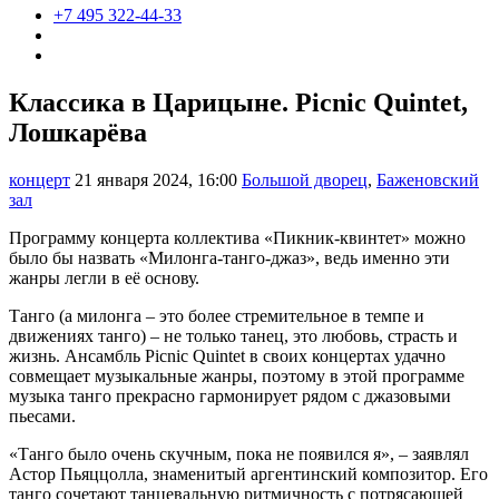
+7 495 322-44-33
Классика в Царицыне. Picnic Quintet,
Лошкарёва
концерт
21 января 2024, 16:00
Большой дворец
,
Баженовский
зал
Программу концерта коллектива «Пикник-квинтет» можно
было бы назвать «Милонга-танго-джаз», ведь именно эти
жанры легли в её основу.
Танго (а милонга – это более стремительное в темпе и
движениях танго) – не только танец, это любовь, страсть и
жизнь. Ансамбль Picnic Quintet в своих концертах удачно
совмещает музыкальные жанры, поэтому в этой программе
музыка танго прекрасно гармонирует рядом с джазовыми
пьесами.
«Танго было очень скучным, пока не появился я», – заявлял
Астор Пьяццолла, знаменитый аргентинский композитор. Его
танго сочетают танцевальную ритмичность с потрясающей