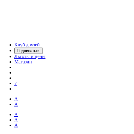
Клуб друзей
Подписаться
Льготы и цены
Магазин
7
А
А
А
А
А