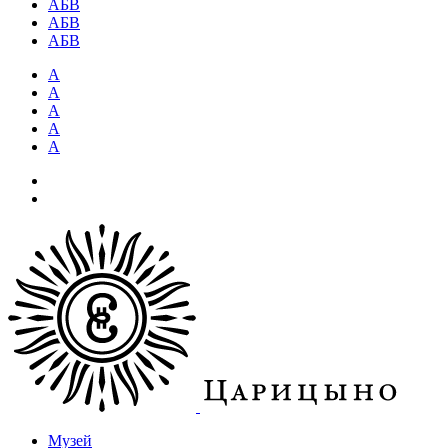
АБВ
АБВ
АБВ
А
А
А
А
А
Музей