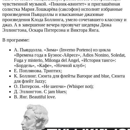
чувственной музыкой. «Пикник-квинтет» и приглашённая
солистка Мария Лошкарёва (саксофон) исполнят избранные
произведения Пьяццоллы и изысканные джазовые
произведения Клода Боллинга, умело сочетавшего классику и
джаз. А в завершение вечера прозвучат шедевры Дюка
Эллингтона, Оскара Питерсона и Виктора Янга.
В программе:
А. Пьяццолла. «Зима» (Inverno Porteno) из цикла
«Времена года в Буэнос-Айресе», Adios Nonino, Soledat,
Fuga y misterio, Milonga del Angel, «История танго»:
«Бордель», «Кафе», «Ночной клуб»;
Е. Поплянова. Триптих;
К. Боллинг. Сюита для флейты Baroque and blue, Сюита
для флейт Jazzy;
О. Питерсон. «Не шепчи» (Whisper not);
Д. Эллингтон. C jam blues;
В. Янг. Beautiful love.