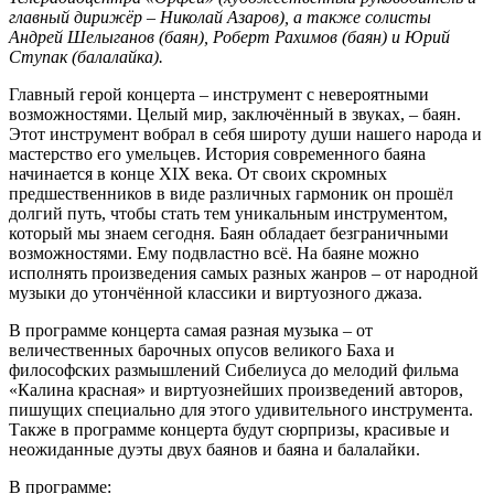
главный дирижёр – Николай Азаров), а также солисты
Андрей Шелыганов (баян), Роберт Рахимов (баян) и Юрий
Ступак (балалайка).
Главный герой концерта – инструмент с невероятными
возможностями. Целый мир, заключённый в звуках, – баян.
Этот инструмент вобрал в себя широту души нашего народа и
мастерство его умельцев. История современного баяна
начинается в конце XIX века. От своих скромных
предшественников в виде различных гармоник он прошёл
долгий путь, чтобы стать тем уникальным инструментом,
который мы знаем сегодня. Баян обладает безграничными
возможностями. Ему подвластно всё. На баяне можно
исполнять произведения самых разных жанров – от народной
музыки до утончённой классики и виртуозного джаза.
В программе концерта самая разная музыка – от
величественных барочных опусов великого Баха и
философских размышлений Сибелиуса до мелодий фильма
«Калина красная» и виртуознейших произведений авторов,
пишущих специально для этого удивительного инструмента.
Также в программе концерта будут сюрпризы, красивые и
неожиданные дуэты двух баянов и баяна и балалайки.
В программе: