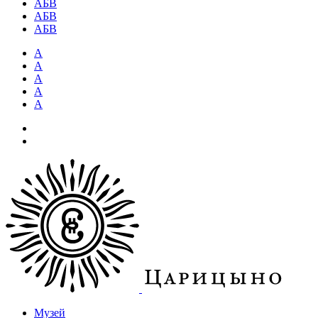
АБВ
АБВ
АБВ
А
А
А
А
А
Музей