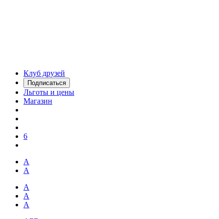
Клуб друзей
Подписаться
Льготы и цены
Магазин
6
А
А
А
А
А