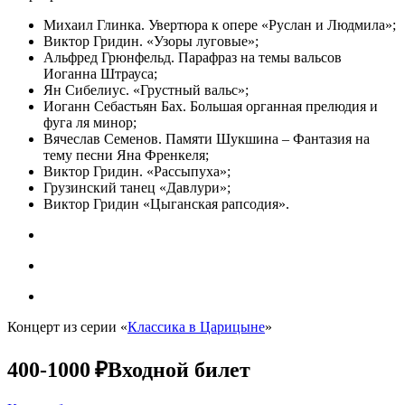
Михаил Глинка. Увертюра к опере «Руслан и Людмила»;
Виктор Гридин. «Узоры луговые»;
Альфред Грюнфельд. Парафраз на темы вальсов
Иоганна Штрауса;
Ян Сибелиус. «Грустный вальс»;
Иоганн Себастьян Бах. Большая органная прелюдия и
фуга ля минор;
Вячеслав Семенов. Памяти Шукшина – Фантазия на
тему песни Яна Френкеля;
Виктор Гридин. «Рассыпуха»;
Грузинский танец «Давлури»;
Виктор Гридин «Цыганская рапсодия».
Концерт из серии «
Классика в Царицыне
»
400-1000 ₽
Входной билет