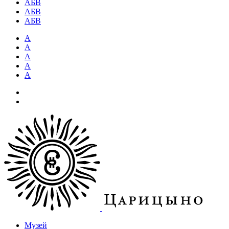
АБВ
АБВ
АБВ
А
А
А
А
А
Музей