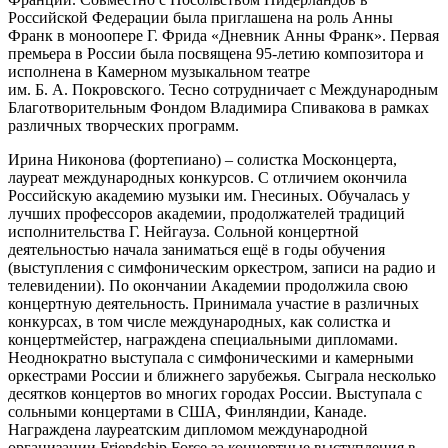
Российской Федерации была приглашена на роль Анны
Франк в моноопере Г. Фрида «Дневник Анны Франк». Первая
премьера в России была посвящена 95-летию композитора и
исполнена в Камерном музыкальном театре
им. Б. А. Покровского. Тесно сотрудничает с Международным
Благотворительным Фондом Владимира Спивакова в рамках
различных творческих программ.
Ирина Никонова (фортепиано) – солистка Москонцерта,
лауреат международных конкурсов. С отличием окончила
Российскую академию музыки им. Гнесиных. Обучалась у
лучших профессоров академии, продолжателей традиций
исполнительства Г. Нейгауза. Сольной концертной
деятельностью начала заниматься ещё в годы обучения
(выступления с симфоническим оркестром, записи на радио и
телевидении). По окончании Академии продолжила свою
концертную деятельность. Принимала участие в различных
конкурсах, в том числе международных, как солистка и
концертмейстер, награждена специальными дипломами.
Неоднократно выступала с симфоническими и камерными
оркестрами России и ближнего зарубежья. Сыграла несколько
десятков концертов во многих городах России. Выступала с
сольными концертами в США, Финляндии, Канаде.
Награждена лауреатским дипломом международной
организации Friendship Force за концертные выступления в