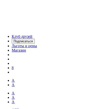
Клуб друзей
Подписаться
Льготы и цены
Магазин
8
А
А
А
А
А