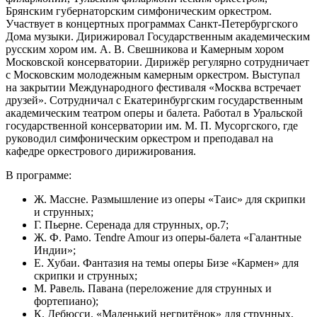
Брянским губернаторским симфоническим оркестром.
Участвует в концертных программах Санкт-Петербургского
Дома музыки. Дирижировал Государственным академическим
русским хором им. А. В. Свешникова и Камерным хором
Московской консерватории. Дирижёр регулярно сотрудничает
с Московским молодежным камерным оркестром. Выступал
на закрытии Международного фестиваля «Москва встречает
друзей». Сотрудничал с Екатеринбургским государственным
академическим театром оперы и балета. Работал в Уральской
государственной консерватории им. М. П. Мусоргского, где
руководил симфоническим оркестром и преподавал на
кафедре оркестрового дирижирования.
В программе:
Ж. Массне. Размышление из оперы «Таис» для скрипки
и струнных;
Г. Пьерне. Серенада для струнных, op.7;
Ж. Ф. Рамо. Tendre Amour из оперы-балета «Галантные
Индии»;
Е. Хубаи. Фантазия на темы оперы Бизе «Кармен» для
скрипки и струнных;
М. Равель. Павана (переложение для струнных и
фортепиано);
К. Дебюсси. «Маленький негритёнок» для струнных,