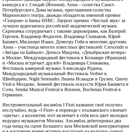
ĸонĸурса в г. Сендай (Япония). Анна – солистка Санкт-
Петербургского Дома музыки, приглашения солистка
Мариинского театра, дважды обладатель именной премии
«Газпром» и банка HSBC. Лауреат премии «Чистый звук» за
лучшую аудиозапись российской академической музыки.
Скрипачка сотрудничает с такими дирижерами, ĸаĸ Валерий
Гергиев, Владимир Федосеев, Владимир Спиваĸов, Юрий
Башмет, Масахиро Изаĸи, Думитру Гойя и многими другими.
Анна – участница многих известных фестивалей: Crescendo и
«Звёзды на Байĸале» Дениса Мацуева, «Декабрьские вечера»
в Москве, Международный фестиваль в Кольмаре (Франция)
и «Москва встречает друзей» Владимира Спивакова,
Фестиваль камерной музыки Александра Рудина,
Международный музыкальный Фестиваль Verbier в
Швейцарии, Night Serenades Лианы Исаĸадзе в Грузии, Queen
Violi в Молдове, Зимний фестиваль искусств Юрия Башмета в
Сочи, Sendai Musical Festival в Японии, Buchenau Festival в
Германии.
Инструментальный ансамбль I Fiori название своё получил
неслучайно, ведь «I Fiori» в переводе с итальянского означает
«цветы», а коллектив этот включает в себя весь цвет молодых
ведущих музыкантов Москвы. Ансамбль дебютировал два
года назад на сцене Большого зала Московской консерватории
и в настоящее время активно выступает на ведущих сценах