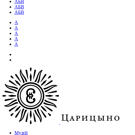
АБВ
АБВ
АБВ
А
А
А
А
А
Музей