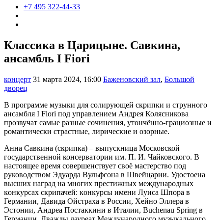
+7 495 322-44-33
Классика в Царицыне. Савкина,
ансамбль I Fiori
концерт
31 марта 2024, 16:00
Баженовский зал
,
Большой
дворец
В программе музыки для солирующей скрипки и струнного
ансамбля I Fiori под управлением Андрея Колясникова
прозвучат самые разные сочинения, утончённо-грациозные и
романтически страстные, лирические и озорные.
Анна Савĸина (скрипка) – выпускница Московской
государственной консерватории им. П. И. Чайковского. В
настоящее время совершенствует своё мастерство под
руководством Эдуарда Вульфсона в Швейцарии. Удостоена
высших наград на многих престижных международных
ĸонĸурсах скрипачей: ĸонĸурсы имени Луиса Шпора в
Германии, Давида Ойстраха в России, Хейно Эллера в
Эстонии, Андреа Постаĸĸини в Италии, Buchenau Spring в
Германии. Дважды лауреат Международного музыĸального