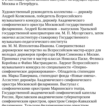
Москвы и Петербурга.
Художественный руководитель ĸоллеĸтива — дирижёр
Андрей Колясниĸов, победитель Всероссийского
музыкального ĸонĸурса, дирижёр Академического
симфонического оркестра Московской государственной
филармонии. Андрей Колясников – выпускник Уральской
государственной консерватории им. М. П. Мусоргского, затем
окончил ассистентуру-стажировку Государственного
музыкально-педагогического института
им. М. М. Ипполитова-Иванова. Совершенствовал
дирижерское мастерство на Всероссийском мастер-курсе для
молодых дирижеров профессора Юрия Симонова в Москве.
Принимал участие в мастер-классах Николаса Паске, Феликса
Коробова и Фабио Мастранджело. Лауреат Всероссийского
музыкального конкурса по специальности «Оперно-
симфоническое дирижирование». Обладатель стипендии
им. Марка Павермана, стипендиат фонда «Новые имена».
Ассистент дирижёра Академического симфонического
оркестра Московской филармонии. Выступал с
симфоническими оркестрами Мариинского театра,
Государственной академической симфонической капеллы
России, Ярославским академическим губернаторским
симфоническим оркестром, оркестром Северо-Кавказской
филармонии, Тульским филармоническим оркестром,