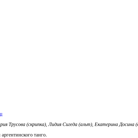
ц
я Трусова (скрипка), Лидия Сигеда (альт), Екатерина Досина (
 аргентинского танго.