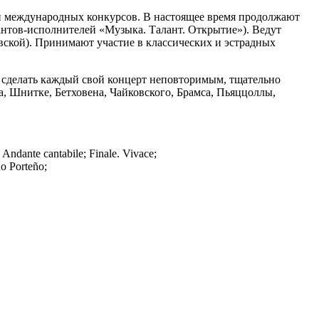
 и международных конкурсов. В настоящее время продолжают
кантов-исполнителей «Музыка. Талант. Открытие»). Ведут
евской). Принимают участие в классических и эстрадных
ь сделать каждый свой концерт неповторимым, тщательно
а, Шнитке, Бетховена, Чайковского, Брамса, Пьяццоллы,
Andante cantabile; Finale. Vivace;
o Porteño;