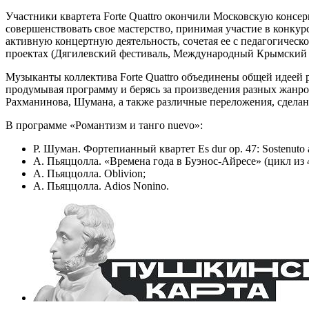
Участники квартета Forte Quattro окончили Московскую консе
совершенствовать свое мастерство, принимая участие в конкур
активную концертную деятельность, сочетая ее с педагогическ
проектах (Дягилевский фестиваль, Международный Крымский ф
Музыканты коллектива Forte Quattro объединены общей идеей 
продумывая программу и берясь за произведения разных жанров
Рахманинова, Шумана, а также различные переложения, сделанн
В программе «Романтизм и танго nuevo»:
Р. Шуман. Фортепианный квартет Es dur op. 47: Sostenuto assai
А. Пьяццолла. «Времена года в Буэнос-Айресе» (цикл из 4-х 
А. Пьяццолла. Oblivion;
А. Пьяццолла. Adios Nonino.