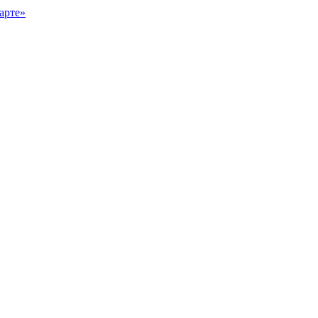
арте»