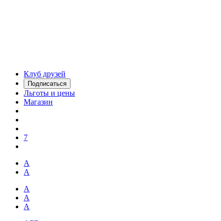
Клуб друзей
Подписаться
Льготы и цены
Магазин
7
А
А
А
А
А