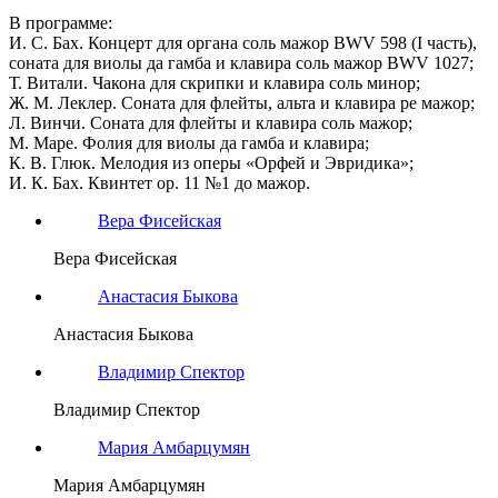
В программе:
И. С. Бах. Концерт для органа соль мажор BWV 598 (I часть),
соната для виолы да гамба и клавира соль мажор BWV 1027;
Т. Витали. Чакона для скрипки и клавира соль минор;
Ж. М. Леклер. Соната для флейты, альта и клавира ре мажор;
Л. Винчи. Соната для флейты и клавира соль мажор;
М. Маре. Фолия для виолы да гамба и клавира;
К. В. Глюк. Мелодия из оперы «Орфей и Эвридика»;
И. К. Бах. Квинтет op. 11 №1 до мажор.
Вера Фисейская
Вера Фисейская
Анастасия Быкова
Анастасия Быкова
Владимир Спектор
Владимир Спектор
Мария Амбарцумян
Мария Амбарцумян