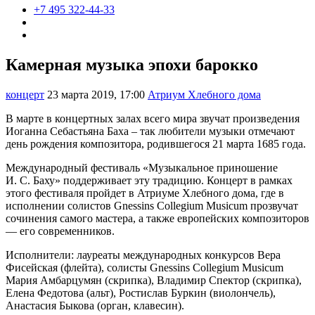
+7 495 322-44-33
Камерная музыка эпохи барокко
концерт
23 марта 2019, 17:00
Атриум Хлебного дома
В марте в концертных залах всего мира звучат произведения
Иоганна Себастьяна Баха – так любители музыки отмечают
день рождения композитора, родившегося 21 марта 1685 года.
Международный фестиваль «Музыкальное приношение
И. С. Баху» поддерживает эту традицию. Концерт в рамках
этого фестиваля пройдет в Атриуме Хлебного дома, где в
исполнении солистов Gnessins Сollegium Musicum прозвучат
сочинения самого мастера, а также европейских композиторов
— его современников.
Исполнители: лауреаты международных конкурсов Вера
Фисейская (флейта), солисты Gnessins Сollegium Musicum
Мария Амбарцумян (скрипка), Владимир Спектор (скрипка),
Елена Федотова (альт), Ростислав Буркин (виолончель),
Анастасия Быкова (орган, клавесин).