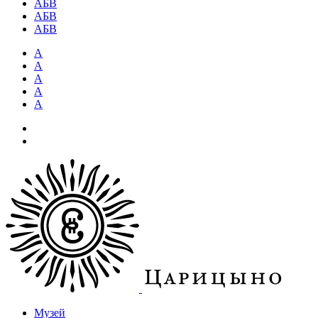
АБВ
АБВ
АБВ
А
А
А
А
А
Музей