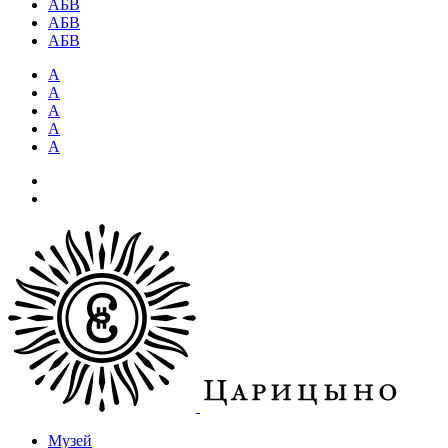
АБВ
АБВ
АБВ
А
А
А
А
А
Музей