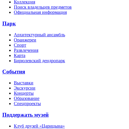
Коллекция
Поиск владельцев предметов
Официальная информация
Парк
Архитектурный ансамбль
Оранжереи
Спорт
Развлечения
Карта
Бирюлевский дендропарк
События
Выставки
Экскурсии
Концерты
Образование
Спецпроекты
Поддержать музей
Клуб друзей «Царицына»