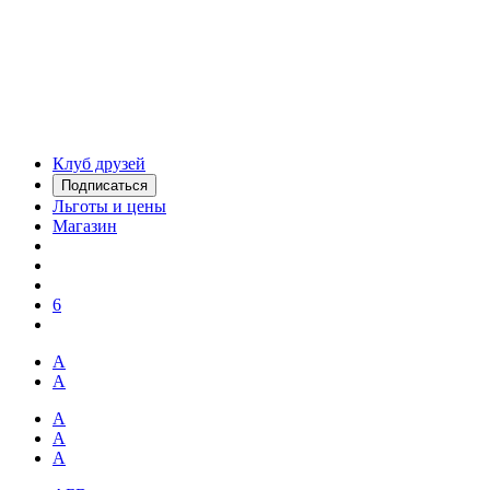
Клуб друзей
Подписаться
Льготы и цены
Магазин
6
А
А
А
А
А