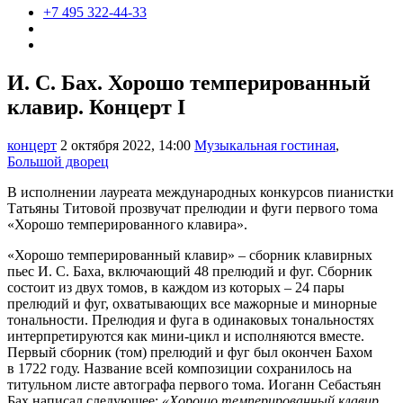
+7 495 322-44-33
И. С. Бах. Хорошо темперированный
клавир. Концерт I
концерт
2 октября 2022, 14:00
Музыкальная гостиная
,
Большой дворец
В исполнении лауреата международных конкурсов пианистки
Татьяны Титовой прозвучат прелюдии и фуги первого тома
«Хорошо темперированного клавира».
«Хорошо темперированный клавир» – сборник клавирных
пьес И. С. Баха, включающий 48 прелюдий и фуг. Сборник
состоит из двух томов, в каждом из которых – 24 пары
прелюдий и фуг, охватывающих все мажорные и минорные
тональности. Прелюдия и фуга в одинаковых тональностях
интерпретируются как мини-цикл и исполняются вместе.
Первый сборник (том) прелюдий и фуг был окончен Бахом
в 1722 году. Название всей композиции сохранилось на
титульном листе автографа первого тома. Иоганн Себастьян
Бах написал следующее:
«Хорошо темперированный клавир