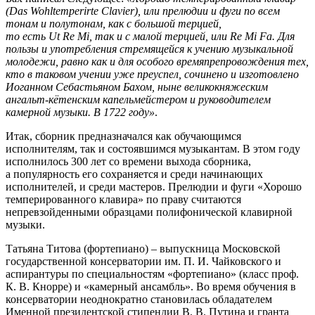
(Das Wohltemperirte Clavier), или прелюдии и фуги по всем
тонам и полутонам, как с большой терцией,
то есть Ut Re Mi, так и с малой терцией, или Re Mi Fa. Для
пользы и употребления стремящейся к учению музыкальной
молодежи, равно как и для особого времяпрепровождения тех,
кто в таковом учении уже преуспел, сочинено и изготовлено
Иоганном Себастьяном Бахом, ныне великокняжеским
ангальт-кётенским капельмейстером и руководителем
камерной музыки. В 1722 году»
.
Итак, сборник предназначался как обучающимся
исполнителям, так и состоявшимся музыкантам. В этом году
исполнилось 300 лет со времени выхода сборника,
а популярность его сохраняется и среди начинающих
исполнителей, и среди мастеров. Прелюдии и фуги «Хорошо
темперированного клавира» по праву считаются
непревзойденными образцами полифонической клавирной
музыки.
Татьяна Титова (фортепиано) – выпускница Московской
государственной консерватории им. П. И. Чайковского и
аспирантуры по специальностям «фортепиано» (класс проф.
К. В. Кнорре) и «камерный ансамбль». Во время обучения в
консерватории неоднократно становилась обладателем
Именной президентской стипендии В. В. Путина и гранта