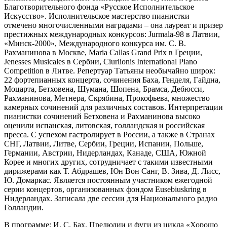
Благотворительного фонда «Русское Исполнительское
Искусство». Исполнительское мастерство пианистки
отмечено многочисленными наградами – она лауреат и призер
престижных международных конкурсов: Jurmala-98 в Латвии,
«Минск-2000», Международного конкурса им. С. В.
Рахманинова в Москве, Maria Callas Grand Prix в Греции,
Jenesses Musicales в Сербии, Ciurlionis International Piano
Competition в Литве. Репертуар Татьяны необычайно широк:
22 фортепианных концерта, сочинения Баха, Генделя, Гайдна,
Моцарта, Бетховена, Шумана, Шопена, Брамса, Дебюсси,
Рахманинова, Метнера, Скрябина, Прокофьева, множество
камерных сочинений для различных составов. Интерпретации
пианистки сочинений Бетховена и Рахманинова высоко
оценили испанская, литовская, голландская и российская
пресса. С успехом гастролирует в России, а также в Странах
СНГ, Латвии, Литве, Сербии, Греции, Испании, Польше,
Германии, Австрии, Нидерландах, Канаде, США, Южной
Корее и многих других, сотрудничает с такими известными
дирижерами как Т. Абдрашев, Юн Вон Санг, В. Зива, Д. Лисс,
Ю. Домаркас. Является постоянным участником ежегодной
серии концертов, организованных фондом Eusebiuskring в
Нидерландах. Записала две сессии для Национального радио
Голландии.
В программе: И. С. Бах. Прелюдии и фуги из цикла «Хорошо