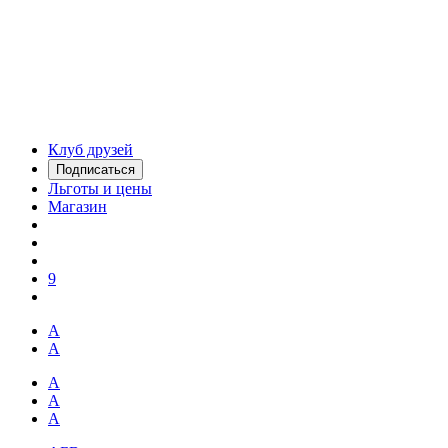
Клуб друзей
Подписаться
Льготы и цены
Магазин
9
А
А
А
А
А