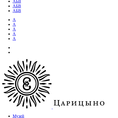
АБВ
АБВ
АБВ
А
А
А
А
А
Музей