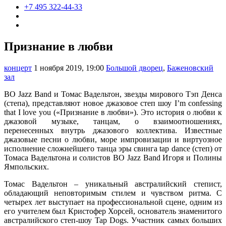
+7 495 322-44-33
Признание в любви
концерт
1 ноября 2019, 19:00
Большой дворец
,
Баженовский
зал
BO Jazz Band и Томас Вадельтон, звезды мирового Тэп Денса
(степа), представляют новое джазовое степ шоу I’m confessing
that I love you («Признание в любви»). Это история о любви к
джазовой музыке, танцам, о взаимоотношениях,
перенесенных внутрь джазового коллектива. Известные
джазовые песни о любви, море импровизации и виртуозное
исполнение сложнейшего танца эры свинга tap dance (степ) от
Томаса Вадельтона и солистов BO Jazz Band Игоря и Полины
Ямпольских.
Томас Вадельтон – уникальный австралийский степист,
обладающий неповторимым стилем и чувством ритма. С
четырех лет выступает на профессиональной сцене, одним из
его учителем был Кристофер Хорсей, основатель знаменитого
австралийского степ-шоу Tap Dogs. Участник самых больших