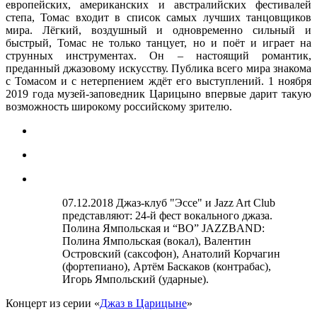
европейских, американских и австралийских фестивалей
степа, Томас входит в список самых лучших танцовщиков
мира. Лёгкий, воздушный и одновременно сильный и
быстрый, Томас не только танцует, но и поёт и играет на
струнных инструментах. Он – настоящий романтик,
преданный джазовому искусству. Публика всего мира знакома
с Томасом и с нетерпением ждёт его выступлений. 1 ноября
2019 года музей-заповедник Царицыно впервые дарит такую
возможность широкому российскому зрителю.
07.12.2018 Джаз-клуб "Эссе" и Jazz Art Club
представляют: 24-й фест вокального джаза.
Полина Ямпольская и “ВО” JAZZBAND:
Полина Ямпольская (вокал), Валентин
Островский (саксофон), Анатолий Корчагин
(фортепиано), Артём Баскаков (контрабас),
Игорь Ямпольский (ударные).
Концерт из серии «
Джаз в Царицыне
»