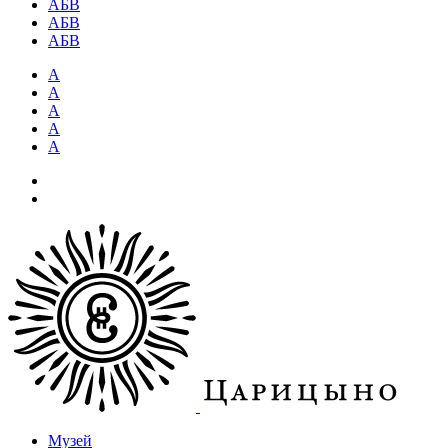
АБВ
АБВ
АБВ
А
А
А
А
А
Музей