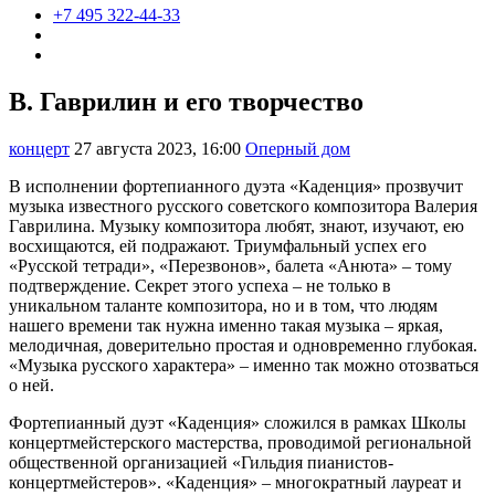
+7 495 322-44-33
В. Гаврилин и его творчество
концерт
27 августа 2023, 16:00
Оперный дом
В исполнении фортепианного дуэта «Каденция» прозвучит
музыка известного русского советского композитора Валерия
Гаврилина. Музыку композитора любят, знают, изучают, ею
восхищаются, ей подражают. Триумфальный успех его
«Русской тетради», «Перезвонов», балета «Анюта» – тому
подтверждение. Секрет этого успеха – не только в
уникальном таланте композитора, но и в том, что людям
нашего времени так нужна именно такая музыка – яркая,
мелодичная, доверительно простая и одновременно глубокая.
«Музыка русского характера» – именно так можно отозваться
о ней.
Фортепианный дуэт «Каденция» сложился в рамках Школы
концертмейстерского мастерства, проводимой региональной
общественной организацией «Гильдия пианистов-
концертмейстеров». «Каденция» – многократный лауреат и