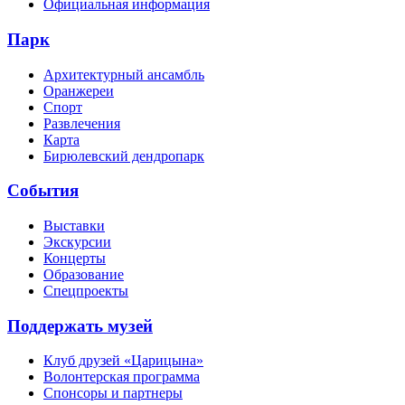
Официальная информация
Парк
Архитектурный ансамбль
Оранжереи
Спорт
Развлечения
Карта
Бирюлевский дендропарк
События
Выставки
Экскурсии
Концерты
Образование
Спецпроекты
Поддержать музей
Клуб друзей «Царицына»
Волонтерская программа
Спонсоры и партнеры