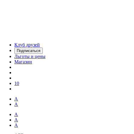
Клуб друзей
Подписаться
Льготы и цены
Магазин
10
А
А
А
А
А