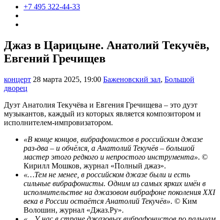
+7 495 322-44-33
Джаз в Царицыне. Анатолий Текучёв,
Евгений Гречищев
концерт
28 марта 2025, 19:00
Баженовский зал
,
Большой
дворец
Дуэт Анатолия Текучёва и Евгения Гречищева – это дуэт
музыкантов, каждый из которых является композитором и
исполнителем-импровизатором.
«В конце концов, вибрафонистов в российским джазе
раз-два – и обчёлся, а Анатолий Текучёв – большой
мастер этого редкого и непростого инструмента»
. ©
Кирилл Мошков, журнал «Полный джаз».
«…Тем не менее, в российском джазе были и есть
сильные вибрафонисты. Одним из самых ярких имён в
исполнительстве на джазовом вибрафоне поколения XXI
века в России остаётся Анатолий Текучёв»
. © Ким
Волошин, журнал «Джаз.Ру».
«…У нас в стране джазовых вибрафонистов по пальцам