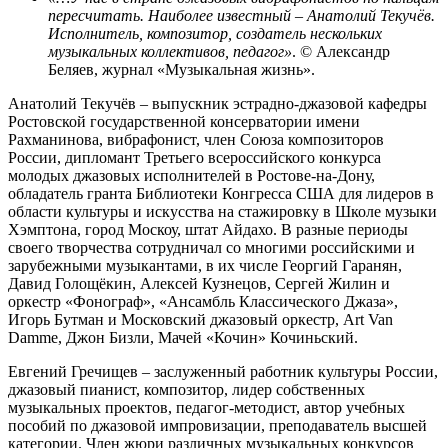
пересчитать. Наиболее известный – Анатолий Текучёв.
Исполнитель, композитор, создатель нескольких
музыкальных коллективов, педагог»
. © Александр
Беляев, журнал «Музыкальная жизнь».
Анатолий Текучёв – выпускник эстрадно-джазовой кафедры
Ростовской государственной консерватории имени
Рахманинова, вибрафонист, член Союза композиторов
России, дипломант Третьего всероссийского конкурса
молодых джазовых исполнителей в Ростове-на-Дону,
обладатель гранта Библиотеки Конгресса США для лидеров в
области культуры и искусства на стажировку в Школе музыки
Хэмптона, город Москоу, штат Айдахо. В разные периоды
своего творчества сотрудничал со многими российскими и
зарубежными музыкантами, в их числе Георгий Гаранян,
Давид Голощёкин, Алексей Кузнецов, Сергей Жилин и
оркестр «Фонограф», «Ансамбль Классического Джаза»,
Игорь Бутман и Московский джазовый оркестр, Art Van
Damme, Джон Бизли, Мачей «Кочин» Кочиньский.
Евгений Гречищев – заслуженный работник культуры России,
джазовый пианист, композитор, лидер собственных
музыкальных проектов, педагог-методист, автор учебных
пособий по джазовой импровизации, преподаватель высшей
категории. Член жюри различных музыкальных конкурсов