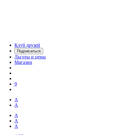
Клуб друзей
Подписаться
Льготы и цены
Магазин
9
А
А
А
А
А