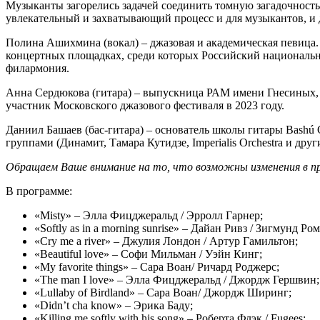
Музыканты загорелись задачей соединить томную загадочност
увлекательный и захватывающий процесс и для музыкантов, и 
Полина Ашихмина (вокал) – джазовая и академическая певица
концертных площадках, среди которых Российский националь
филармония.
Анна Сердюкова (гитара) – выпускница РАМ имени Гнесиных,
участник Московского джазового фестиваля в 2023 году.
Даниил Башаев (бас-гитара) – основатель школы гитары Bashú Gu
группами (Динамит, Тамара Кутидзе, Imperialis Orchestra и друг
Обращаем Ваше внимание на то, что возможны изменения в пр
В программе:
«Misty» – Элла Фицджеральд / Эрролл Гарнер;
«Softly as in a morning sunrise» – Дайан Ривз / Зигмунд Ро
«Cry me a river» – Джулия Лондон / Артур Гамильтон;
«Beautiful love» – Софи Мильман / Уэйн Кинг;
«My favorite things» – Сара Воан/ Ричард Роджерс;
«The man I love» – Элла Фицджеральд / Джордж Гершвин;
«Lullaby of Birdland» – Сара Воан/ Джордж Ширинг;
«Didn’t cha know» – Эрика Баду;
«Killing me softly with his song» – Роберта Флэк / Fugees;