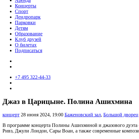
Аренда
Концерты
Спорт
Дендропарк
Парковки
Детям
Образование
Клуб друзей
О билетах
Подписаться
+7 495 322-44-33
Джаз в Царицыне. Полина Ашихмина
концерт
28 июня 2024, 19:00
Баженовский зал
,
Большой дворец
В программе концерта Полины Ашихминой и джазового дуэта (
Ривз, Джули Лондон, Сары Воан, а также современные компози