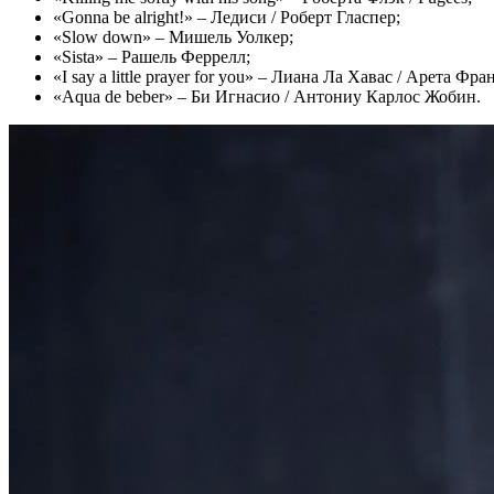
«Gonna be alright!» – Ледиси / Роберт Гласпер;
«Slow down» – Мишель Уолкер;
«Sista» – Рашель Феррелл;
«I say a little prayer for you» – Лиана Ла Хавас / Арета Фра
«Aqua de beber» – Би Игнасио / Антониу Карлос Жобин.