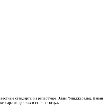
звестные стандарты из репертуара Эллы Фицджеральд, Дайан
ких аранжировках в стиле неосоул.