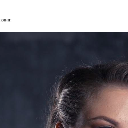
нклин;