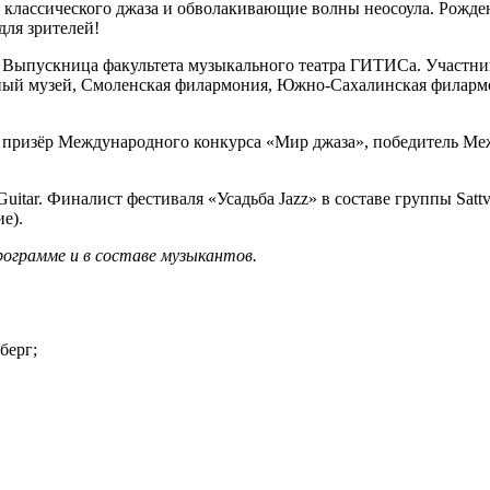
ь классического джаза и обволакивающие волны неосоула. Рожд
для зрителей!
. Выпускница факультета музыкального театра ГИТИСа. Участни
ный музей, Смоленская филармония, Южно-Сахалинская филармо
 призёр Международного конкурса «Мир джаза», победитель Ме
itar. Финалист фестиваля «Усадьба Jazz» в составе группы Sattv
ие).
ограмме и в составе музыкантов.
мберг;