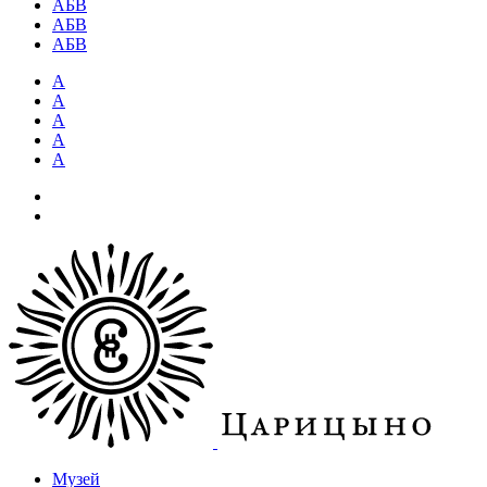
АБВ
АБВ
АБВ
А
А
А
А
А
Музей