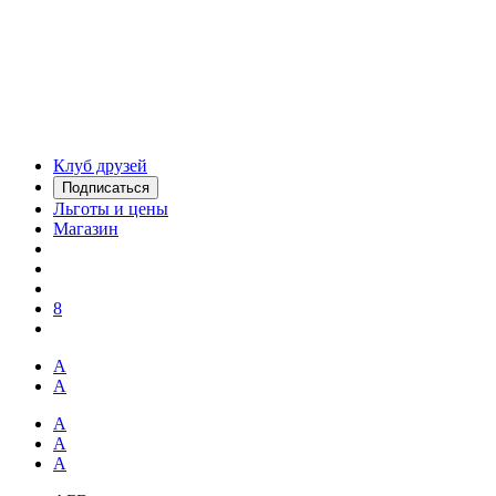
Клуб друзей
Подписаться
Льготы и цены
Магазин
8
А
А
А
А
А