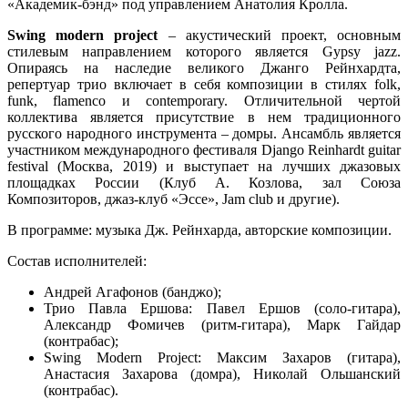
«Академик-бэнд» под управлением Анатолия Кролла.
Swing modern project
– акустический проект, основным
стилевым направлением которого является Gypsy jazz.
Опираясь на наследие великого Джанго Рейнхардта,
репертуар трио включает в себя композиции в стилях folk,
funk, flamenco и contemporary. Отличительной чертой
коллектива является присутствие в нем традиционного
русского народного инструмента – домры. Ансамбль является
участником международного фестиваля Django Reinhardt guitar
festival (Москва, 2019) и выступает на лучших джазовых
площадках России (Клуб А. Козлова, зал Союза
Композиторов, джаз-клуб «Эссе», Jam club и другие).
В программе: музыка Дж. Рейнхарда, авторские композиции.
Состав исполнителей:
Андрей Агафонов (банджо);
Трио Павла Ершова: Павел Ершов (соло-гитара),
Александр Фомичев (ритм-гитара), Марк Гайдар
(контрабас);
Swing Modern Project: Максим Захаров (гитара),
Анастасия Захарова (домра), Николай Ольшанский
(контрабас).