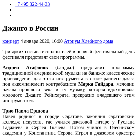
+7 495 322-44-33
Джанго в России
концерт
4 января 2020, 16:00
Атриум Хлебного дома
Три ярких состава исполнителей в первый фестивальный день
фестиваля представят свои программы.
Андрей Агафонов
(банджо) представит программу
традиционной американской музыки на банджо: классические
произведения для этого инструмента в стиле раннего джаза
под аккомпанемент контрабасиста
Марка Гайдара
, мелодии
начала прошлого века и ту музыку, которая вдохновляла
молодого Джанго Рейнхардта, прекрасно владевшего этим
инструментом.
Трио Павла Ершова
Павел родился в городе Саратове, закончил саратовский
колледж искусств, где учился джазовой гитаре у Руслана
Гаджиева и Сергея Ткачёва. Потом учился в Гнесинском
академии у Константина Серова. Играл в джазовом оркестре