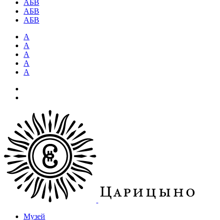
АБВ
АБВ
АБВ
А
А
А
А
А
Музей