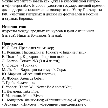
можно охарактеризовать как «джаз в классической гитаре»
и «фингерстайл». В 2006 г. удостоен государственной премии
для поддержки талантливой молодежи по Указу Президента
РФ. Участник гитарных и джазовых фестивалей в России
и странах Европы.
Исполнители:
лауреаты международных конкурсов Юрий Алешников
(гитара), Никита Болдырев (гитара).
Программа:
И. С. Бах. Прелюдия ми мажор;
Н. Кошкин. Пассакалия и Токката «Падение птиц»;
Е. Подгайц. Баркарола; Perpetum mobile;
Л. Брауэр. Соната №3 (3 и 4 части);
С. Орехов. «Тройка»;
М. Льобет. Вариации на тему Ф. Сора;
Ю. Маркин. «Весенний цветок»;
А. Жобим. Agua de beber;
Т. Гройя. Фламинго;
Г. Уоррен. There Will Never Be Another You;
П. Дезмонд. Take Five;
Г. Манчини. Moon River;
Н. Болдырев. Фанк-этюд; «Гершвиниана»; «Вудсток»;
«Зеркала»; «Пиксель»; «Весеннее равноденствие».