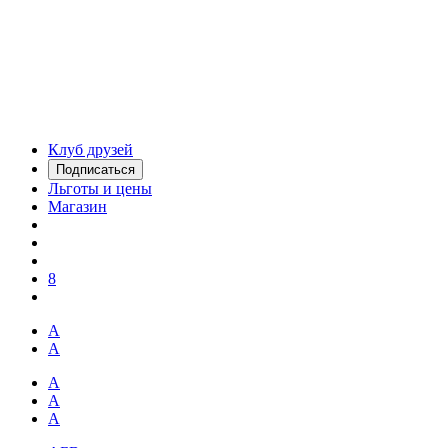
Клуб друзей
Подписаться
Льготы и цены
Магазин
8
А
А
А
А
А