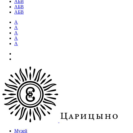
АБВ
АБВ
АБВ
А
А
А
А
А
Музей