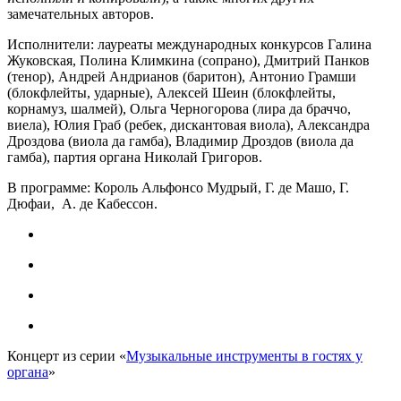
замечательных авторов.
Исполнители: лауреаты международных конкурсов Галина
Жуковская, Полина Климкина (cопрано), Дмитрий Панков
(тенор), Андрей Андрианов (баритон), Антонио Грамши
(блокфлейты, ударные), Алексей Шеин (блокфлейты,
корнамуз, шалмей), Ольга Черногорова (лира да браччо,
виела), Юлия Граб (ребек, дискантовая виола), Александра
Дроздова (виола да гамба), Владимир Дроздов (виола да
гамба), партия органа Николай Григоров.
В программе: Король Альфонсо Мудрый, Г. де Машо, Г.
Дюфаи, А. де Кабессон.
Концерт из серии «
Музыкальные инструменты в гостях у
органа
»