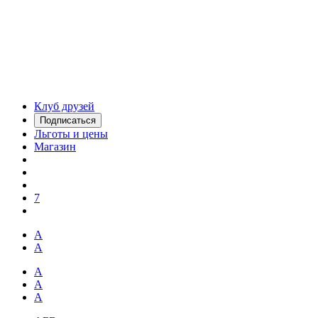
Клуб друзей
Подписаться
Льготы и цены
Магазин
7
А
А
А
А
А