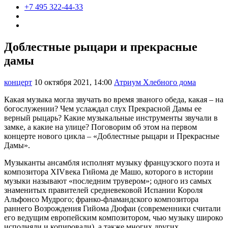
+7 495 322-44-33
Доблестные рыцари и прекрасные
дамы
концерт
10 октября 2021, 14:00
Атриум Хлебного дома
Какая музыка могла звучать во время званого обеда, какая – на
богослужении? Чем услаждал слух Прекрасной Дамы ее
верный рыцарь? Какие музыкальные инструменты звучали в
замке, а какие на улице? Поговорим об этом на первом
концерте нового цикла – «Доблестные рыцари и Прекрасные
Дамы».
Музыканты ансамбля исполнят музыку французского поэта и
композитора XIVвека Гийома де Машо, которого в истории
музыки называют «последним трувером»; одного из самых
знаменитых правителей средневековой Испании Короля
Альфонсо Мудрого; франко-фламандского композитора
раннего Возрождения Гийома Дюфаи (современники считали
его ведущим европейским композитором, чью музыку широко
исполняли и копировали), а также многих других