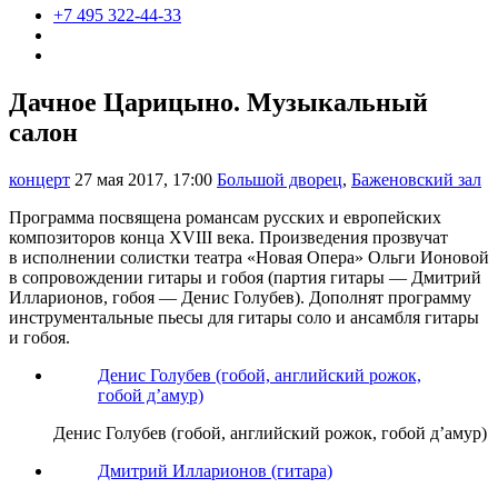
+7 495 322-44-33
Дачное Царицыно. Музыкальный
салон
концерт
27 мая 2017, 17:00
Большой дворец
,
Баженовский зал
Программа посвящена романсам русских и европейских
композиторов конца XVIII века. Произведения прозвучат
в исполнении солистки театра «Новая Опера» Ольги Ионовой
в сопровождении гитары и гобоя (партия гитары — Дмитрий
Илларионов, гобоя — Денис Голубев). Дополнят программу
инструментальные пьесы для гитары соло и ансамбля гитары
и гобоя.
Денис Голубев (гобой, английский рожок,
гобой д’амур)
Денис Голубев (гобой, английский рожок, гобой д’амур)
Дмитрий Илларионов (гитара)