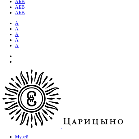
АБВ
АБВ
АБВ
А
А
А
А
А
Музей