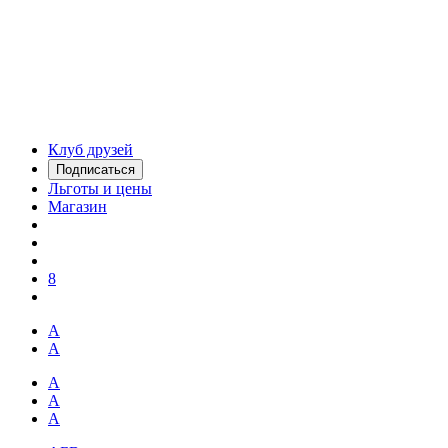
Клуб друзей
Подписаться
Льготы и цены
Магазин
8
А
А
А
А
А