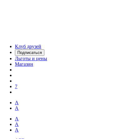
Клуб друзей
Подписаться
Льготы и цены
Магазин
7
А
А
А
А
А