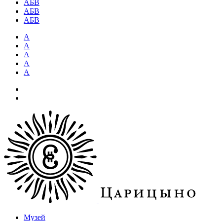
АБВ
АБВ
АБВ
А
А
А
А
А
Музей