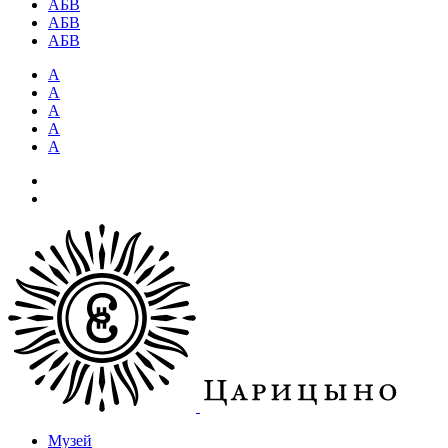
АБВ
АБВ
АБВ
А
А
А
А
А
Музей