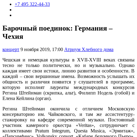
+7 495 322-44-33
Барочный поединок: Германия –
Чехия
концерт
9 ноября 2019, 17:00
Атриум Хлебного дома
Чешская и немецкая культуры в XVII-XVIII веках связаны
тесно не только политически, но и музыкально. Однако
каждая имеет свои истоки, линию развития и особенности. В
каждой – свои вершинные имена. Возможность услышать их
общность и различия появится у слушателей в программе,
которую исполнят лауреаты международных конкурсов
Регина Штейнман (скрипка, альт), Филипп Нодель (гобой) и
Елена Кейлина (орган).
Регина Штейнман окончила с отличием Московскую
консерваторию им. Чайковского, и там же ассистентуру-
стажировку на кафедре современной музыки. Постоянный
участник камерного оркестра «Veritas», сотрудничает с
коллективами Pratum Integrum, Questa Musica, «Эрмитаж»,
«Персимфанс», Volkonsky consort, «Кабаре безумного Пьеро»,