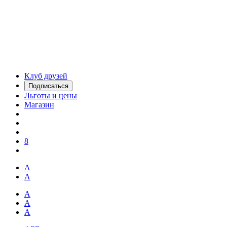
Клуб друзей
Подписаться
Льготы и цены
Магазин
8
А
А
А
А
А