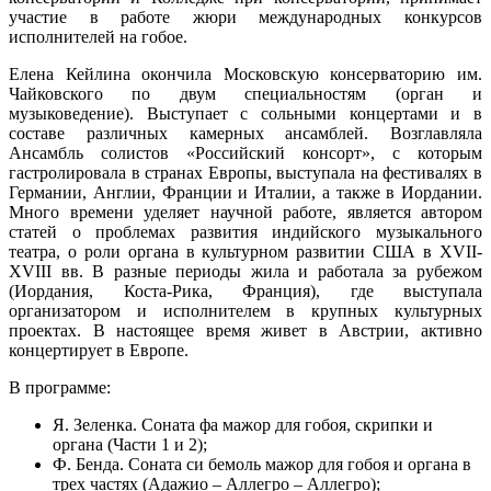
участие в работе жюри международных конкурсов
исполнителей на гобое.
Елена Кейлина окончила Московскую консерваторию им.
Чайковского по двум специальностям (орган и
музыковедение). Выступает с сольными концертами и в
составе различных камерных ансамблей. Возглавляла
Ансамбль солистов «Российский консорт», с которым
гастролировала в странах Европы, выступала на фестивалях в
Германии, Англии, Франции и Италии, а также в Иордании.
Много времени уделяет научной работе, является автором
статей о проблемах развития индийского музыкального
театра, о роли органа в культурном развитии США в XVII-
XVIII вв. В разные периоды жила и работала за рубежом
(Иордания, Коста-Рика, Франция), где выступала
организатором и исполнителем в крупных культурных
проектах. В настоящее время живет в Австрии, активно
концертирует в Европе.
В программе:
Я. Зеленка. Соната фа мажор для гобоя, скрипки и
органа (Части 1 и 2);
Ф. Бенда. Соната си бемоль мажор для гобоя и органа в
трех частях (Адажио – Аллегро – Аллегро);