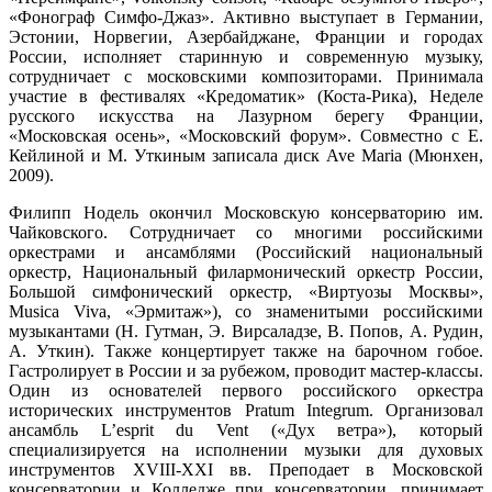
«Фонограф Симфо-Джаз». Активно выступает в Германии,
Эстонии, Норвегии, Азербайджане, Франции и городах
России, исполняет старинную и современную музыку,
сотрудничает с московскими композиторами. Принимала
участие в фестивалях «Кредоматик» (Коста-Рика), Неделе
русского искусства на Лазурном берегу Франции,
«Московская осень», «Московский форум». Совместно с Е.
Кейлиной и М. Уткиным записала диск Ave Maria (Мюнхен,
2009).
Филипп Нодель окончил Московскую консерваторию им.
Чайковского. Сотрудничает со многими российскими
оркестрами и ансамблями (Российский национальный
оркестр, Национальный филармонический оркестр России,
Большой симфонический оркестр, «Виртуозы Москвы»,
Musica Viva, «Эрмитаж»), со знаменитыми российскими
музыкантами (Н. Гутман, Э. Вирсаладзе, В. Попов, А. Рудин,
А. Уткин). Также концертирует также на барочном гобое.
Гастролирует в России и за рубежом, проводит мастер-классы.
Один из основателей первого российского оркестра
исторических инструментов Pratum Integrum. Организовал
ансамбль L’esprit du Vent («Дух ветра»), который
специализируется на исполнении музыки для духовых
инструментов XVIII-XXI вв. Преподает в Московской
консерватории и Колледже при консерватории, принимает