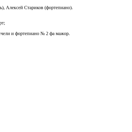
), Алексей Стариков (фортепиано).
рт;
нчели и фортепиано № 2 фа мажор.