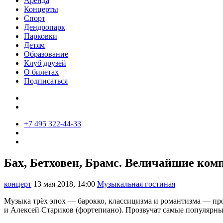
Аренда
Концерты
Спорт
Дендропарк
Парковки
Детям
Образование
Клуб друзей
О билетах
Подписаться
+7 495 322-44-33
Бах, Бетховен, Брамс. Величайшие ком
концерт
13 мая 2018, 14:00
Музыкальная гостиная
Музыка трёх эпох — барокко, классицизма и романтизма — пр
и Алексей Стариков (фортепиано). Прозвучат самые популярны