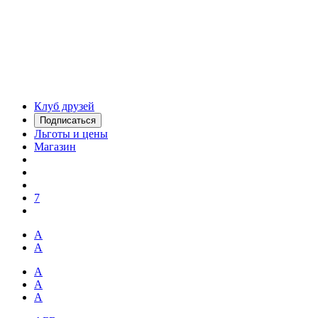
Клуб друзей
Подписаться
Льготы и цены
Магазин
7
А
А
А
А
А