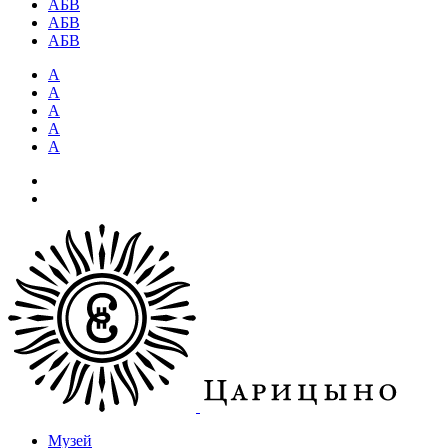
АБВ
АБВ
АБВ
А
А
А
А
А
Музей