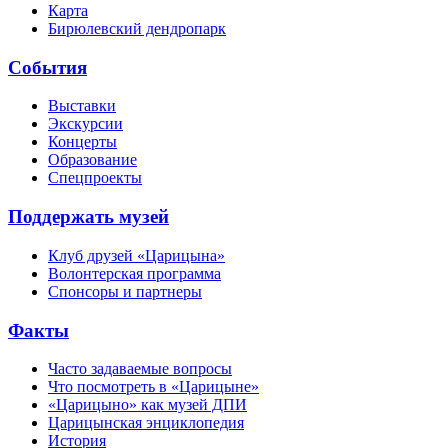
Карта
Бирюлевский дендропарк
События
Выставки
Экскурсии
Концерты
Образование
Спецпроекты
Поддержать музей
Клуб друзей «Царицына»
Волонтерская программа
Спонсоры и партнеры
Факты
Часто задаваемые вопросы
Что посмотреть в «Царицыне»
«Царицыно» как музей ДПИ
Царицынская энциклопедия
История