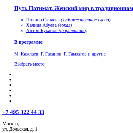
Путь Патимат. Женский мир в традиционном 
Полина Санаева
(художественное слово)
Халида Абуева
(вокал)
Антон Буканов
(фортепиано)
В программе:
М. Кажлаев, Г. Гасанов, Р. Гамзатов и другие
Выбрать место
+7 495 322 44 33
Москва,
ул. Дольская, д. 1