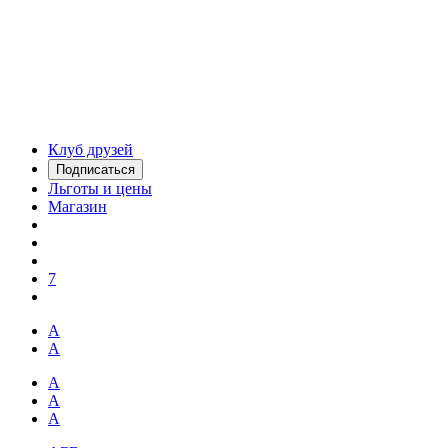
Клуб друзей
Подписаться
Льготы и цены
Магазин
7
А
А
А
А
А