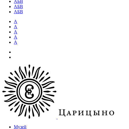
АБВ
АБВ
АБВ
А
А
А
А
А
Музей