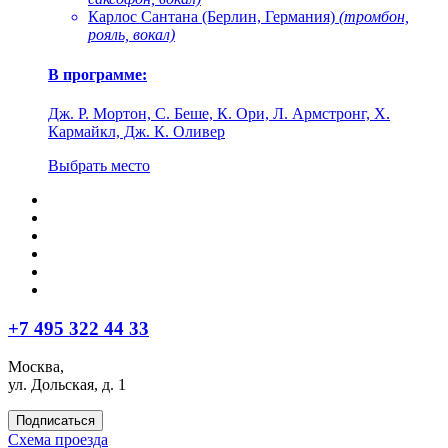
Карлос Сантана (Берлин, Германия)
(тромбон,
рояль, вокал)
В программе:
Дж. Р. Мортон, С. Беше, К. Ори, Л. Армстронг, Х.
Кармайкл, Дж. К. Оливер
Выбрать место
+7 495 322 44 33
Москва,
ул. Дольская, д. 1
Подписаться
Схема проезда